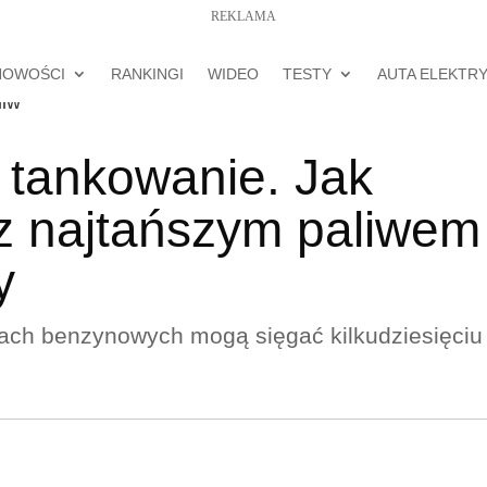
REKLAMA
NOWOŚCI
RANKINGI
WIDEO
TESTY
AUTA ELEKTR
 tankowanie. Jak
 z najtańszym paliwem
y
jach benzynowych mogą sięgać kilkudziesięciu