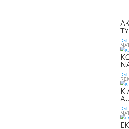
AK
TY
DM
MA
KO
N
DM
RE
KI
A
DM
MA
EK