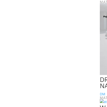
MA
DR
N
DM
MA