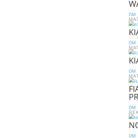
W
DM
MA
KI
DM
MA
KI
DM
MA
FI
P
DM
RE
NO
DM