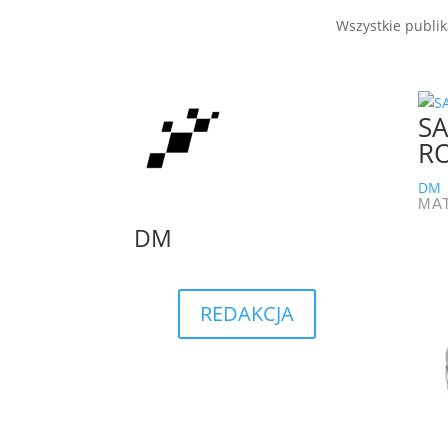
Wszystkie publik
SA
R
DM
MA
DM
REDAKCJA